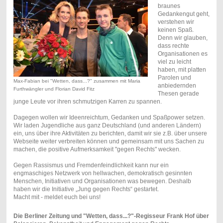
braunes
Gedankengut geht,
verstehen wir
keinen Spaß.
Denn wir glauben,
dass rechte
Organisationen es
viel zu leicht
haben, mit platten
Parolen und
Max-Fabian bei "Wetten, dass...?" zusammen mit Maria
anbiedernden
Furthwängler und Florian David Fitz
Thesen gerade
junge Leute vor ihren schmutzigen Karren zu spannen.
Dagegen wollen wir Ideenreichtum, Gedanken und Spaßpower setzen.
Wir laden Jugendliche aus ganz Deutschland (und anderen Ländern)
ein, uns über ihre Aktivitäten zu berichten, damit wir sie z.B. über unsere
Webseite weiter verbreiten können und gemeinsam mit uns Sachen zu
machen, die positive Aufmerksamkeit "gegen Rechts" wecken.
Gegen Rassismus und Fremdenfeindlichkeit kann nur ein
engmaschiges Netzwerk von hellwachen, demokratisch gesinnten
Menschen, Initiativen und Organisationen was bewegen. Deshalb
haben wir die Initiative „Jung gegen Rechts“ gestartet.
Macht mit - meldet euch bei uns!
Die Berliner Zeitung und "Wetten, dass...?"-Regisseur Frank Hof über