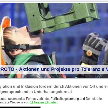
PROTO - Aktionen und Projekte pro Toleranz e.V
gration und Inklusion fördern durch Aktionen vor Ort und e
olgversprechendes Unterhaltungsformat
eues, spannendes Format verbindet Fußballbegeisterung und Demokratie-
en: Zur Webseite von
11 Fragen Elfmeter