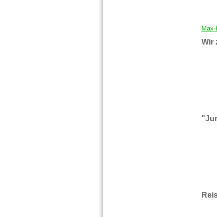
Max-F
Wir 
"Ju
Rei