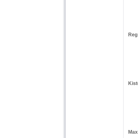
Reg
Kis
Max-