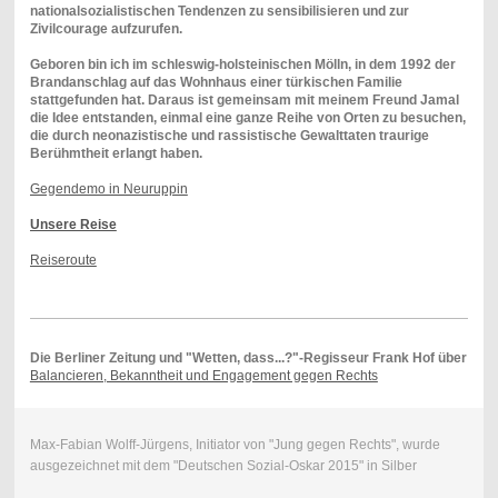
nationalsozialistischen Tendenzen zu sensibilisieren und zur
Zivilcourage aufzurufen.
Geboren bin ich im schleswig-holsteinischen Mölln, in dem 1992 der
Brandanschlag auf das Wohnhaus einer türkischen Familie
stattgefunden hat. Daraus ist gemeinsam mit meinem Freund Jamal
die Idee entstanden, einmal eine ganze Reihe von Orten zu besuchen,
die durch neonazistische und rassistische Gewalttaten traurige
Berühmtheit erlangt haben.
Gegendemo in Neuruppin
Unsere Reise
Reiseroute
Die Berliner Zeitung und "Wetten, dass...?"-Regisseur Frank Hof über
Balancieren, Bekanntheit und Engagement gegen Rechts
Max-Fabian Wolff-Jürgens, Initiator von "Jung gegen Rechts", wurde
ausgezeichnet mit dem "Deutschen Sozial-Oskar 2015" in Silber