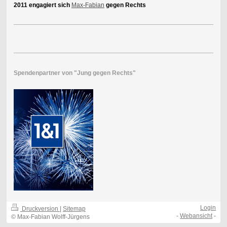
2011 engagiert sich
Max-Fabian
gegen Rechts
Spendenpartner von "Jung gegen Rechts"
Login
Druckversion
|
Sitemap
-
Webansicht
-
© Max-Fabian Wolff-Jürgens