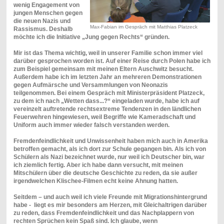
wenig Engagement von
jungen Menschen gegen
die neuen Nazis und
Max-Fabian im Gespräch mit Matthias Platzeck
Rassismus. Deshalb
möchte ich die Initiative „Jung gegen Rechts“ gründen.
Mir ist das Thema wichtig, weil in unserer Familie schon immer viel
darüber gesprochen worden ist. Auf einer Reise durch Polen habe ich
zum Beispiel gemeinsam mit meinen Eltern Auschwitz besucht.
Außerdem habe ich im letzten Jahr an mehreren Demonstrationen
gegen Aufmärsche und Versammlungen von Neonazis
teilgenommen. Bei einem Gespräch mit Ministerpräsident Platzeck,
zu dem ich nach „Wetten dass...?“ eingeladen wurde, habe ich auf
vereinzelt auftretende rechtsextreme Tendenzen in den ländlichen
Feuerwehren hingewiesen, weil Begriffe wie Kameradschaft und
Uniform auch immer wieder falsch verstanden werden.
Fremdenfeindlichkeit und Unwissenheit haben mich auch in Amerika
betroffen gemacht, als ich dort zur Schule gegangen bin. Als ich von
Schülern als Nazi bezeichnet wurde, nur weil ich Deutscher bin, war
ich ziemlich fertig. Aber ich habe dann versucht, mit meinen
Mitschülern über die deutsche Geschichte zu reden, da sie außer
irgendwelchen Klischee-Filmen echt keine Ahnung hatten.
Seitdem – und auch weil ich viele Freunde mit Migrationshintergrund
habe - liegt es mir besonders am Herzen, mit Gleichaltrigen darüber
zu reden, dass Fremdenfeindlichkeit und das Nachplappern von
rechten Sprüchen kein Spaß sind. Ich glaube, wenn