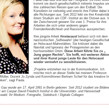
kommt sie durch gesellschaftlich initiierte Impulse un
ihre zahlreichen Reisen quer um den Erdball. Die
Künstlerin ist vielseitig und streckt ihre Fühler dabei i
alle Richtungen aus. Seit 2012 lebt sie ihre Kreativität
ihrem Studium am CDF- Institut an der Ostsee aus. I
der Zwischenzeit gewann Sie zwei 1. Preise für ihre
Arbeiten die sich unter anderem gegen
Fremdenfeindlichkeit und Rassismus aussprechen.
Ihre jüngste Arbeit
#instacaust
befasst sich mit dem
narzisstischen „Selfiewahn“ (der heutigen Gesellschaf
an Holocaust-Mahnstätten. Sie kritisiert dabei die
Naivität und Ignoranz der Protagonisten an den
hochsensiblen Orten.
Diese Arbeit führte Sie zu „
Jung gegen Rechts“. Sie hofft, mit weiteren Akti
und ihrer Kunst junge Leute für den Holocaust
wieder vermehrt zu sensibilisieren.
„Projekte entstehen nur in der Kommunikation. Ich
möchte mich an dieser Stelle bei meinem Professor
 Müller, Dozent Jo Zynda und Kommilitonen Bertram Schiel für das kreative I
ken", sagt Paula.
 Gau wurde am 17. April 1991 in Berlin geboren. Seit 2012 studiert sie Bilden
 am Caspar David Friedrich Institut in der Universitäts- und Hansestadt
swald. Ihr Medium: Fotografie, Siebdruck / Digitale Collagen.