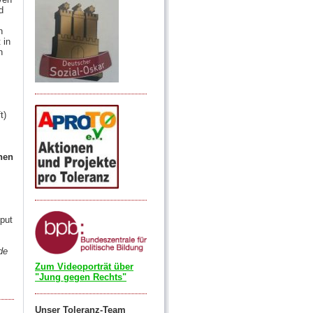
d
n
 in
n
t)
onen
nput
de
Zum Videoporträt über
"Jung gegen Rechts"
Unser Toleranz-Team