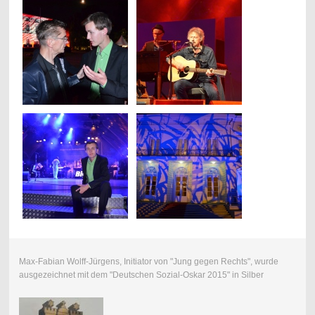
Max-Fabian Wolff-Jürgens, Initiator von "Jung gegen Rechts", wurde
ausgezeichnet mit dem "Deutschen Sozial-Oskar 2015" in Silber