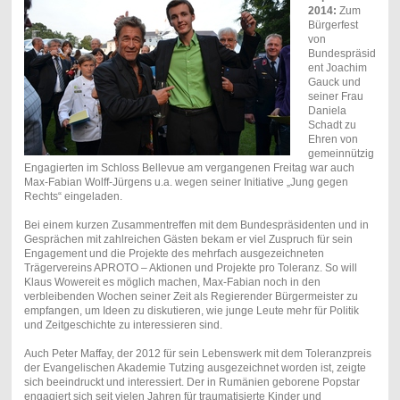
2014:
Zum
Bürgerfest
von
Bundespräsid
ent Joachim
Gauck und
seiner Frau
Daniela
Schadt zu
Ehren von
gemeinnützig
Engagierten im Schloss Bellevue am vergangenen Freitag war auch
Max-Fabian Wolff-Jürgens u.a. wegen seiner Initiative „Jung gegen
Rechts“ eingeladen.
Bei einem kurzen Zusammentreffen mit dem Bundespräsidenten und in
Gesprächen mit zahlreichen Gästen bekam er viel Zuspruch für sein
Engagement und die Projekte des mehrfach ausgezeichneten
Trägervereins APROTO – Aktionen und Projekte pro Toleranz. So will
Klaus Wowereit es möglich machen, Max-Fabian noch in den
verbleibenden Wochen seiner Zeit als Regierender Bürgermeister zu
empfangen, um Ideen zu diskutieren, wie junge Leute mehr für Politik
und Zeitgeschichte zu interessieren sind.
Auch Peter Maffay, der 2012 für sein Lebenswerk mit dem Toleranzpreis
der Evangelischen Akademie Tutzing ausgezeichnet worden ist, zeigte
sich beeindruckt und interessiert. Der in Rumänien geborene Popstar
engagiert sich seit vielen Jahren für traumatisierte Kinder und